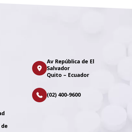
Av República de El
Salvador
Quito – Ecuador
(02) 400-9600
ad
 de