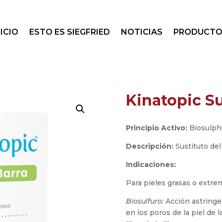
NICIO
ESTO ES SIEGFRIED
NOTICIAS
PRODUCTO
Kinatopic Su
Principio Activo:
Biosulphu
Descripción:
Sustituto del
Indicaciones:
Para pieles grasas o extr
Biosulfuro:
Acción astringen
en los poros de la piel de l