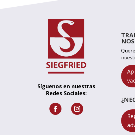
TRA
NOS
Quere
nuest
Ap
va
Síguenos en nuestras
Redes Sociales:
¿NE
Re
ad