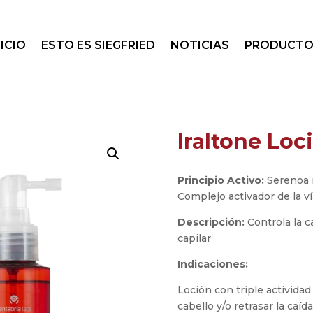
NICIO
ESTO ES SIEGFRIED
NOTICIAS
PRODUCTO
Iraltone Loc
Principio Activo:
Serenoa r
Complejo activador de la v
Descripción:
Controla la ca
capilar
Indicaciones:
Loción con triple actividad
cabello y/o retrasar la caíd