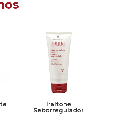
mos
nte
Iraltone
Seborregulador