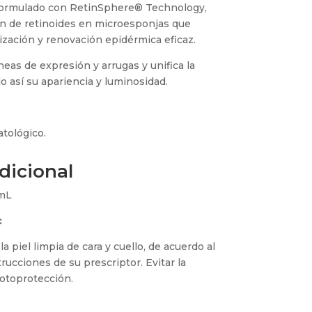
 formulado con RetinSphere® Technology,
ón de retinoides en microesponjas que
zación y renovación epidérmica eficaz.
eas de expresión y arrugas y unifica la
do así su apariencia y luminosidad.
tológico.
dicional
mL
:
a piel limpia de cara y cuello, de acuerdo al
ucciones de su prescriptor. Evitar la
 fotoprotección.