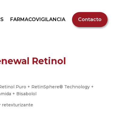
S
FARMACOVIGILANCIA
Contacto
newal Retinol
Retinol Puro + RetinSphere® Technology +
amida + Bisabolol
 retexturizante