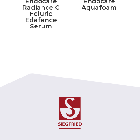
Endocare
Endocare
Radiance C
Aquafoam
Feluric
Edafence
Serum