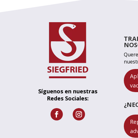
TRA
NOS
Quere
nuest
Ap
va
Síguenos en nuestras
Redes Sociales:
¿NE
Re
ad