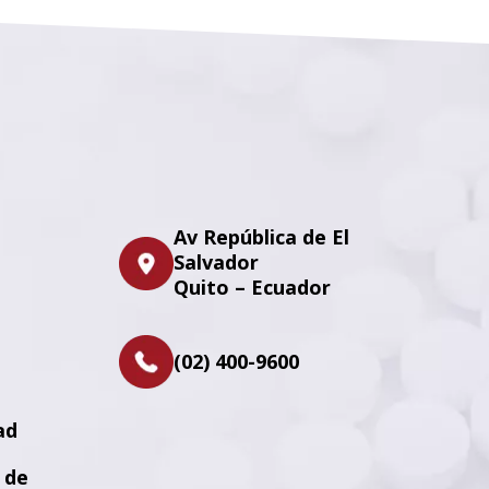
Av República de El
Salvador
Quito – Ecuador
(02) 400-9600
ad
 de